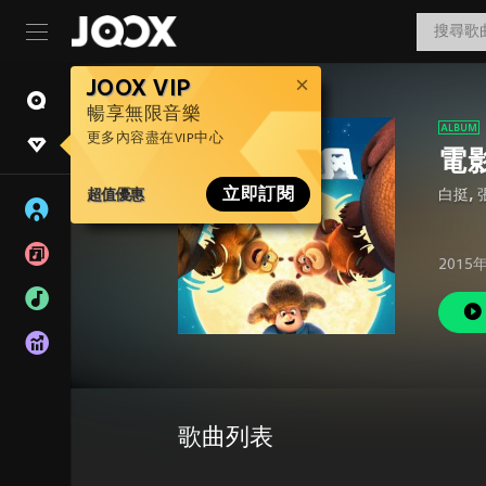
JOOX VIP
暢享無限音樂
更多內容盡在VIP中心
電
超值優惠
立即訂閱
白挺, 
2015
歌曲列表