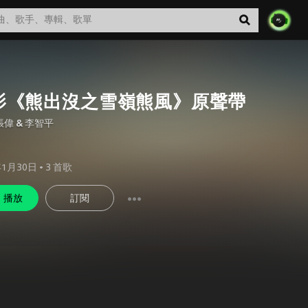
影《熊出沒之雪嶺熊風》原聲帶
張偉 & 李智平
年1月30日
•
3
首歌
播放
訂閱