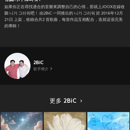
如果你正在尋找適合的音樂來調整自己的心情，那就上JOOX在線收
聽 니가 그리워吧！ 由2BiC 一同推出的 니가 그리워 於 2016年12月
21日 上架，收錄合共2 首歌曲，每首作品互相配合，造就這張完美
的專輯！
2BiC
歌手簡介
更多 2BiC