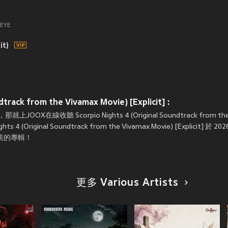
EYE
it)
z
track from the Vivamax Movie) [Explicit] :
Scorpio Nights 4 (Original Soundtrack from the Vivam
hts 4 (Original Soundtrack from the Vivamax Movie) [Explicit
美的專輯！
更多 Various Artists