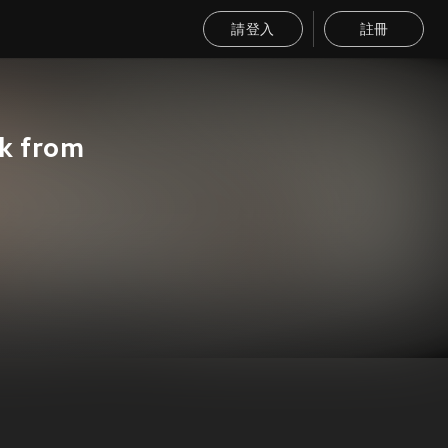
請登入
註冊
ck from