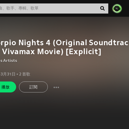
rpio Nights 4 (Original Soundtra
 Vivamax Movie) [Explicit]
s Artists
年3月31日
•
2
首歌
播放
訂閱