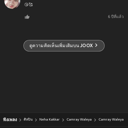
😘🥰
6 ปีที่แล้ว
ดูความคิดเห็นเพิ่มเติมบน JOOX
ฟังเพลง
ศิลปิน
Neha Kakkar
Camray Waleya
Camray Waleya