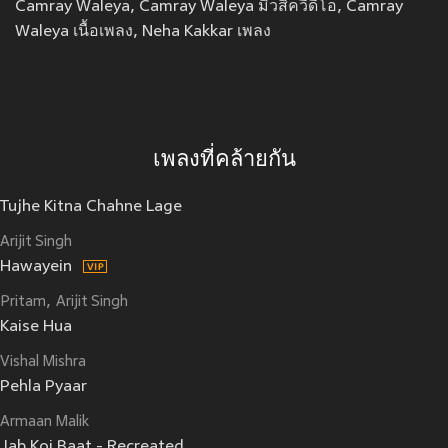
Camray Waleya, Camray Waleya มิวสิควีดีโอ, Camray
Waleya เนื้อเพลง, Neha Kakkar เพลง
เพลงที่คล้ายกัน
Tujhe Kitna Chahne Lage
Arijit Singh
Hawayein
Pritam
Arijit Singh
Kaise Hua
Vishal Mishra
Pehla Pyaar
Armaan Malik
Jab Koi Baat - Recreated