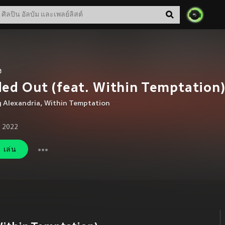
ง
ed Out (feat. Within Temptation
 Alexandria
,
Within Temptation
. 2022
เล่น