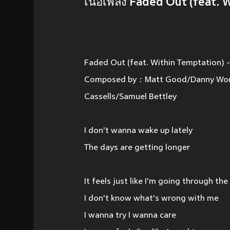
เนื้อเพลง Faded Out (feat.
Faded Out (feat. Within Temptation) 
Composed by：Matt Good/Danny Wors
Cassells/Samuel Bettley
I don't wanna wake up lately
The days are getting longer
It feels just like I'm going through th
I don't know what's wrong with me
I wanna try I wanna care