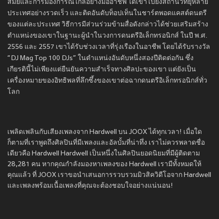
สมัยและการมองการณ์ไกลอย่างมืออาชีพ ได้เข้าไปยังสถานีวิทยุหลาย
ประเทศอย่างรวดเร็ว และติดอันดับท็อปเท็นในชาร์ตพอดแคสต์ดนตรี
ของแต่ละประเทศ วิธีการมีส่วนร่วมข้ามสื่อดังกล่าวได้ช่วยเสริมสร้าง
ตำแหน่งของเขาในฐานะผู้นำในวงการดนตรีอิเล็กทรอนิกส์ ในปี พ.ศ.
2556 และ 2557 เขาได้รับช่วงเวลาที่รุ่งเรืองในอาชีพ โดยได้รับรางวัล
“DJ Mag Top 100 DJs” ในตำแหน่งอันดับหนึ่งสองปีติดต่อกัน ซึ่ง
เกียรตินี้ไม่เพียงแต่ยืนยันความสำเร็จทางศิลปะของเขา แต่ยังเป็น
เครื่องหมายของอิทธิพลที่ลึกซึ้งของเขาต่อฉากดนตรีอิเล็กทรอนิกส์ทั่ว
โลก
เพลิดเพลินกับเสียงเพลงจาก Hardwell บน JOOX ได้ทุกเวลา! เมื่อใด
ก็ตามที่เราพูดถึงศิลปินที่มีเพลงและอัลบั้มที่น่าทึ่ง เราไม่ควรพลาดชื่อ
เดียวคือ Hardwell Hardwell เป็นหนึ่งในศิลปินยอดนิยมที่มีผู้ติดตาม
28,281 คน หากคุณกำลังมองหาเพลงของ Hardwell เรามีทั้งหมดให้
คุณแล้ว ที่ JOOX เราขอนำเสนอการรวบรวมมิวสิควิดีโอจาก Hardwell
และเพลงพร้อมเนื้อเพลงที่คุณจะต้องชอบใจอย่างแน่นอน!