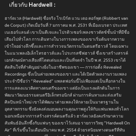
เกี่ยวกับ Hardwell :
ฮาร์ดเวล (Hardwell) ชื่อจริง โรเบิร์ต แวน เดอ คอร์พุต (Robbert van
de Corput) เกิดเมื่อวันที่ 7 มกราคม พ.ศ. 2531 ที่เมืองเบรดา ประเทศ
เนเธอร์แลนด์ เขาเป็นดีเจและโปรดิวเซอร์เพลงชาวดัตช์ชั้นนำที่มีชื่อ
เสียงไปทั่วโลก การเดินทางในวงการเพลงของเขาเริ่มต้นจากความ
เข้าใจอย่างลึกซึ้งและการสำรวจนวัตกรรมในดนตรีฮาวส์ โดยเฉพาะ
ในแนวเพลงอิเล็กโทรฮาวส์และโปรเกรสซีฟฮาวส์ ซึ่งเขาสร้างสรรค์
เอกลักษณ์ทางเสียงที่โดดเด่นและเป็นที่จดจำ ในปี พ.ศ. 2553 เขาได้
ตัดสินใจที่สำคัญอย่างยิ่งในอาชีพของเขา — การก่อตั้ง Revealed
Recordings ซึ่งเป็นค่ายเพลงของเขา และได้เปิดตัวผลงานรวมเพลง
ประจำปีชื่อว่า “Revealed” แพลตฟอร์มนี้ไม่เพียงแต่เป็นสื่อกลางใน
การแสดงแนวคิดทางดนตรีของเขา แต่ยังเป็นแรงผลักดันในการ
พัฒนาวัฒนธรรมดนตรีอิเล็กทรอนิกส์ ผ่านการค้นหาและส่งเสริม
ศิลปินหน้าใหม่ เขาได้พัฒนาค่ายเพลงให้กลายเป็นมาตรฐานใน
อุตสาหกรรม ซึ่งยังคงส่งมอบผลงานคุณภาพสูงให้กับแฟนเพลงทั่วโลก
นอกเหนือจากการสร้างสรรค์ดนตรีแล้ว ฮาร์ดเวลยังคงรักษาความ
สัมพันธ์อันลึกซึ้งกับแฟนๆ ของเขาไว้เสมอ รายการวิทยุ “Hardwell On
Air” ที่เริ่มขึ้นในเดือนมีนาคม พ.ศ. 2554 ด้วยรสนิยมทางดนตรีที่ทัน