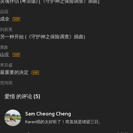
灵魂伴侣 (粤语版) [《守护神之保险调查》插曲]
品冠
成全
刘若英
另一种开始 (《守护神之保险调查》插曲)
黄龄
山丘
李宗盛
最重要的決定
范玮琪
爱情 的评论 (5)
Sam Cheong Cheng
Karen唱的太好听了！简直就是绕梁三日。