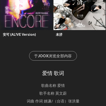
安可 (AL!VE Version)
未济
于JOOX浏览全部内容
爱情 歌词
歌曲名称 爱情
歌手名称 莫文蔚
词曲 作词 姚谦/（台语）张洪量