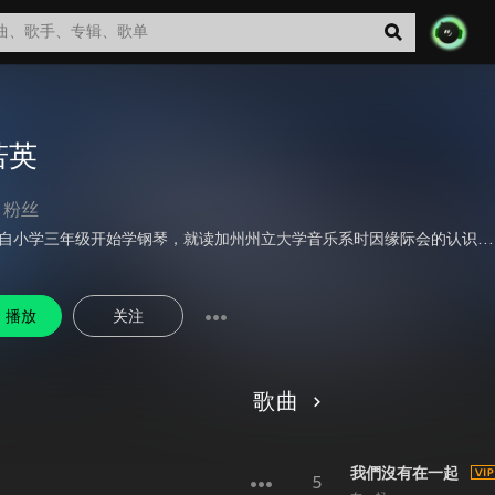
若英
粉丝
刘若英自小学三年级开始学钢琴，就读加州州立大学音乐系时因缘际会的认识了陈升，决定了她往后的路，在音乐的世界中无限的创作。不但是歌手，亦时一名创作人，作曲亦写词。她在电影方面的成绩也是非常的活跃，曾经以《少女小渔》荣获1995年亚太影展后座。她亦尝试文字创作，2001年出版《一个人的KTV》，2004年又出版了《下楼谈恋爱》。有人说刘若英决不是漂亮的一类，但一定是美丽的，就像一杯温暖的奶茶一样，虽无艳丽的外表，却自有一种温润香浓的芬芳！喜欢欣赏她的人都是被奶茶内在的丰富滋味所吸引，愈品便愈迷恋这种久远的芬芳。2011年8月8日，与锺石在北京登记结婚。
播放
关注
歌曲
我們沒有在一起
5