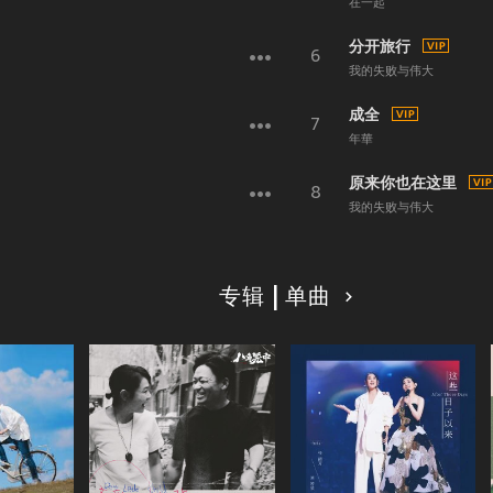
在一起
分开旅行
6
我的失败与伟大
成全
7
年華
原来你也在这里
8
我的失败与伟大
专辑 | 单曲