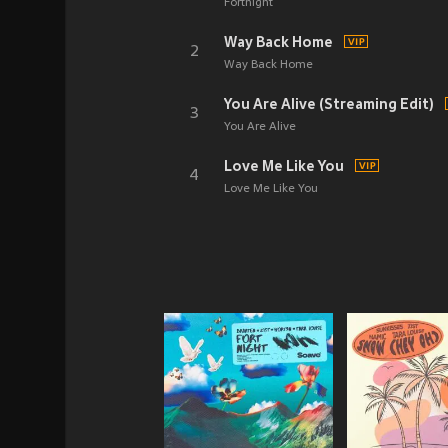
Fortnight
Way Back Home
2
Way Back Home
You Are Alive (Streaming Edit)
3
You Are Alive
Love Me Like You
4
Love Me Like You