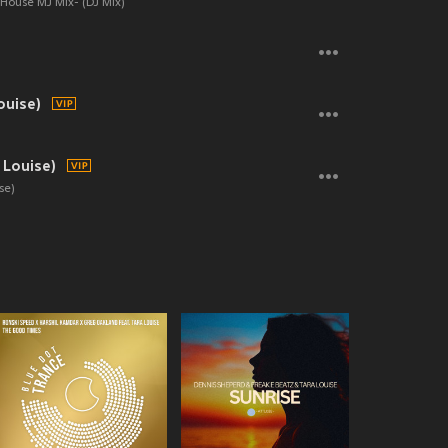
 House MJ Mix- (DJ Mix)
ouise)
)
 Louise)
se)