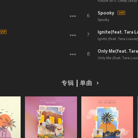
Future 80's -Deep Jazzy
Spooky
6
Spooky
Ignite(feat. Tara L
7
Ignite (feat. Tara Louise
Only Me(feat. Tara
8
Only Me (feat. Tara Loui
专辑 | 单曲