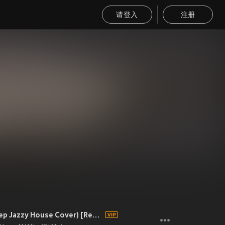
请登入
注册
Rock With You (Deep Jazzy House Cover) [Resort Dub Remix] [Mixed] (Resort Dub Remix|Mixed)