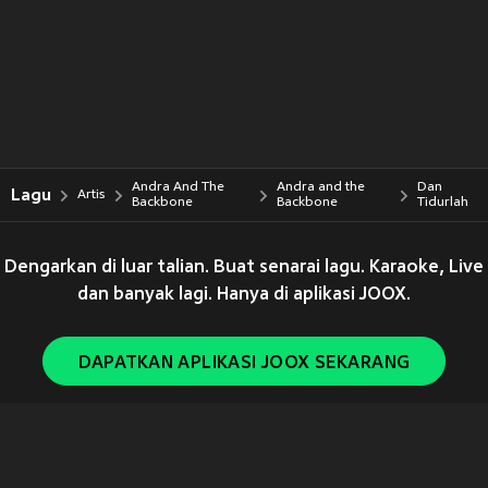
Andra And The
Andra and the
Dan
Lagu
Artis
Backbone
Backbone
Tidurlah
Dengarkan di luar talian. Buat senarai lagu. Karaoke, Live
dan banyak lagi. Hanya di aplikasi JOOX.
DAPATKAN APLIKASI JOOX SEKARANG
Copyright © 2011-
2026
Tencent. All Rights Reserved