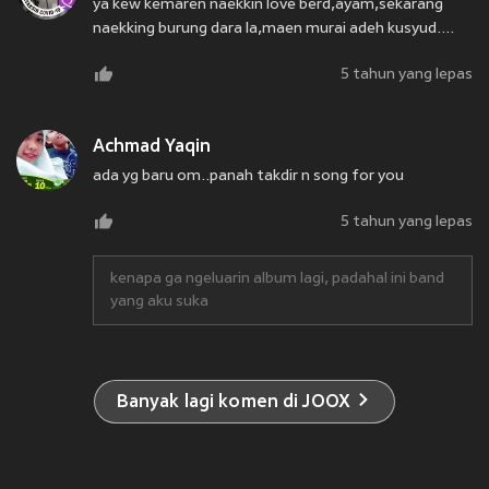
ya kew kemaren naekkin love berd,ayam,sekarang
naekking burung dara la,maen murai adeh kusyud....
5 tahun yang lepas
Achmad Yaqin
ada yg baru om..panah takdir n song for you
5 tahun yang lepas
kenapa ga ngeluarin album lagi, padahal ini band
yang aku suka
Banyak lagi komen di JOOX