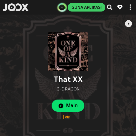
GUNA APLIKASI
That XX
G-DRAGON
Main