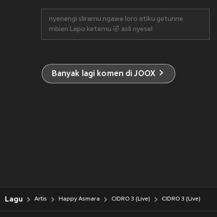
nyenengi sliramu ngawe loro atiku getunne
mbien Lapo ketemu 🤣 asli nyesel
Banyak lagi komen di JOOX
Lagu
Artis
Happy Asmara
CIDRO 3 (Live)
CIDRO 3 (Live)