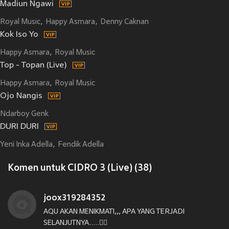
Madiun Ngawi
Royal Music
Happy Asmara
Denny Caknan
Kok Iso Yo
Happy Asmara
Royal Music
Top - Topan (Live)
Happy Asmara
Royal Music
Ojo Nangis
Ndarboy Genk
DURI DURI
Yeni Inka Adella
Fendik Adella
Komen untuk CIDRO 3 (Live) (38)
joox319284352
AQU AKAN MENIKMATI,,, APA YANG TERJADI
SELANJUTNYA.....👳‍♂️