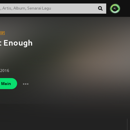
t Enough
 2016
Main