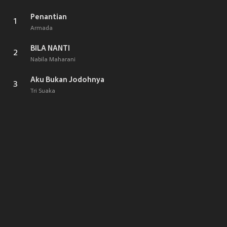
Penantian
1
Armada
BILA NANTI
2
Nabila Maharani
Aku Bukan Jodohnya
3
Tri Suaka