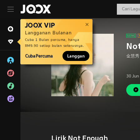
JOOX VIP
Langganan Bulanan
Cuba 1 Bulan percuma, hanya
No
RM9.90 setiap bulan seterusnya.
Cuba Percuma
Langgan
金慧秀
30 Jun
Lirik Not Enough