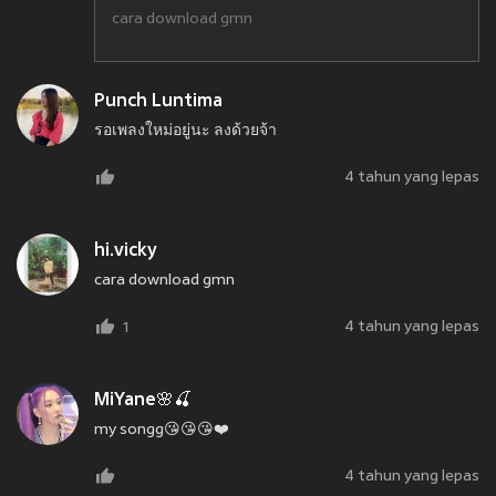
cara download gmn
Punch Luntima
รอเพลงใหม่อยู่นะ ลงด้วยจ้า
4 tahun yang lepas
hi.vicky
cara download gmn
4 tahun yang lepas
1
MiYane🌸🍒
my songg😘😘😘❤️
4 tahun yang lepas