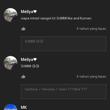
Meliya🖤
siapa minat sangat kt SUMMI like and Komen
4 tahun yang lepas
SUMMI 😘😘
Meliya🖤
SUMMI 😘😘
4 tahun yang lepas
Gashina ✓ Heroine ✓ Siren ??? Noir ???
MK