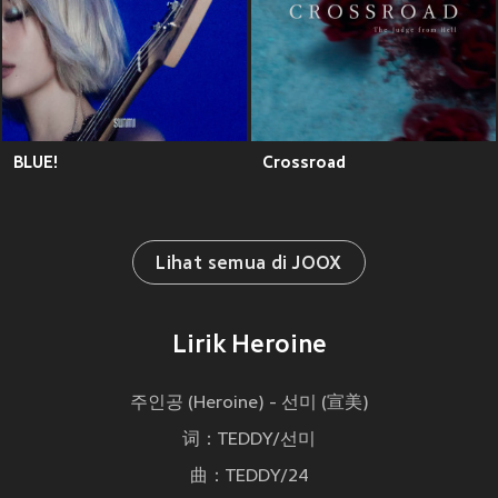
BLUE!
Crossroad
Lihat semua di JOOX
Lirik Heroine
주인공 (Heroine) - 선미 (宣美)
词：TEDDY/선미
曲：TEDDY/24