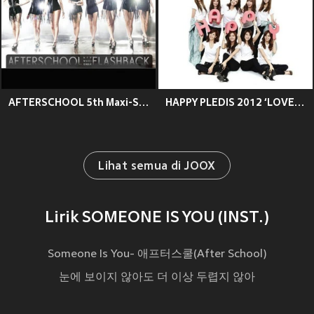
AFTERSCHOOL 5th Maxi-Single (Korea Release)
HAPPY PLEDIS 2012 ‘LOVE LETTER’
Lihat semua di JOOX
Lirik SOMEONE IS YOU (INST.)
Someone Is You- 애프터스쿨(After School)
눈에 보이지 않아도 더 이상 두렵지 않아