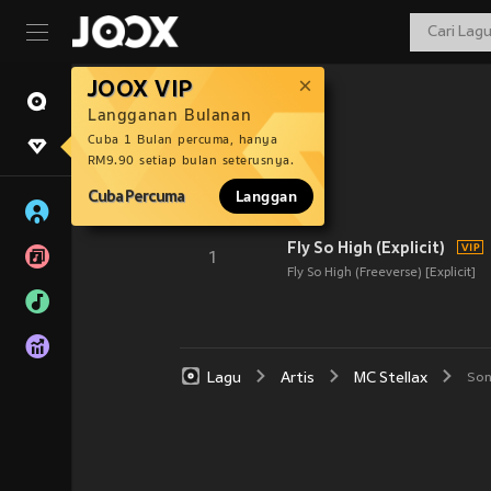
JOOX VIP
Langganan Bulanan
Cuba 1 Bulan percuma, hanya
RM9.90 setiap bulan seterusnya.
Cuba Percuma
Langgan
Fly So High (Explicit)
1
Fly So High (Freeverse) [Explicit]
Lagu
Artis
MC Stellax
So