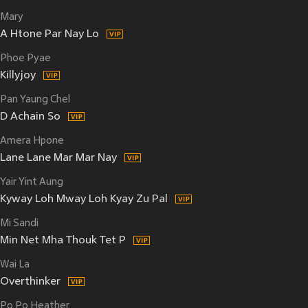
Mary
A Htone Par Nay Lo
Phoe Pyae
Killyjoy
Pan Yaung Chel
D Achain So
Amera Hpone
Lane Lane Mar Mar Nay
Yair Yint Aung
Kyway Loh Mway Loh Kyay Zu Pal
Mi Sandi
Min Net Mha Thouk Tet P
Wai La
Overthinker
Po Po Heather