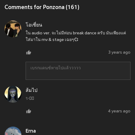
Comments for Ponzona (161)
โอเชี่ยน
ใน audio ver. จะไม่มีท่อน break dance ครับ มันเพียงแค่
ใส่มาใน mv & stage เฉยๆ💞
3 years ago
เบรกแดนซ์หายไปแล้ววววว
ส้มไป
✨❤️‍🔥
4 years ago
Erna