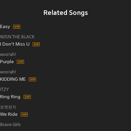
Related Songs
Easy
WJSN THE BLACK
I Don’t Miss U
woo!ah!
Purple
woo!ah!
KIDDING ME
ITZY
Ring Ring
로켓펀치
We Ride
Brave Girls