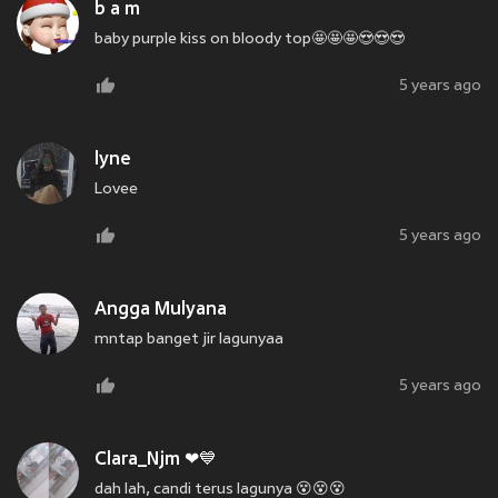
b a m
baby purple kiss on bloody top🤩🤩🤩😍😍😍
5 years ago
lyne
Lovee
5 years ago
Angga Mulyana
mntap banget jir lagunyaa
5 years ago
Clara_Njm ❤💙
dah lah, candi terus lagunya 😵😵😵