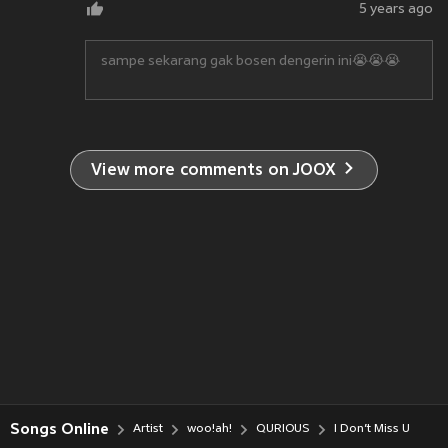
5 years ago
sampe sekarang gak bosen dengerin ini😭😭😭
View more comments on JOOX
Songs Online
Artist
woo!ah!
QURIOUS
I Don’t Miss U