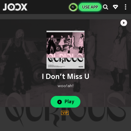
USE APP
I Don’t Miss U
woo!ah!
Play