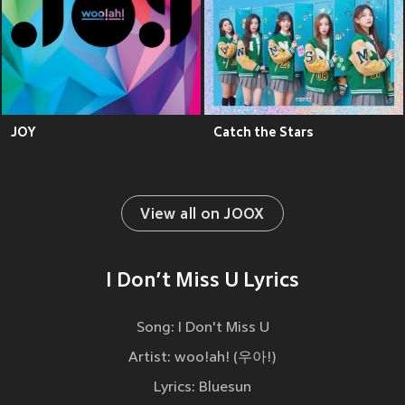
JOY
Catch the Stars
View all on JOOX
I Don’t Miss U Lyrics
Song: I Don't Miss U
Artist: woo!ah! (우아!)
Lyrics: Bluesun