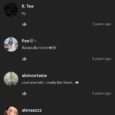
R. Tee
by
3 years ago
Pee🐰✨
คือเพลงดีมากกกก💓😍
4 years ago
alvinoetama
cool woo!ah!..i really like them.. ❤️
5 years ago
alenaazzz