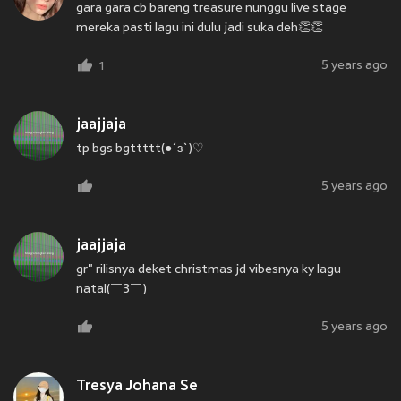
gara gara cb bareng treasure nunggu live stage
mereka pasti lagu ini dulu jadi suka deh👏👏
5 years ago
1
jaajjaja
tp bgs bgttttt(●´з`)♡
5 years ago
jaajjaja
gr" rilisnya deket christmas jd vibesnya ky lagu
natal(￣3￣)
5 years ago
Tresya Johana Se