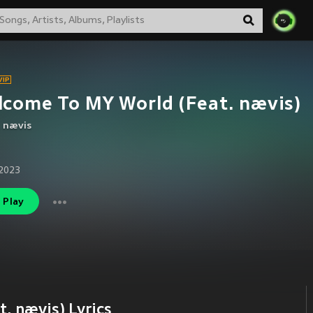
come To MY World (Feat. nævis)
,
nævis
2023
Play
. nævis) Lyrics