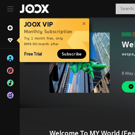
JOOX VIP
Monthly Subscription
Try 1 month free, only
Wel
RM9.90/month after
Free Trial
Subscribe
aespa
8 May 
Welcome To MY World (Feat