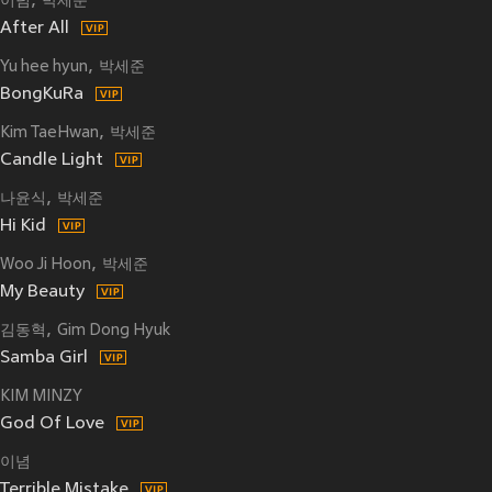
이념
박세준
After All
Yu hee hyun
박세준
BongKuRa
Kim TaeHwan
박세준
Candle Light
나윤식
박세준
Hi Kid
Woo Ji Hoon
박세준
My Beauty
김동혁
Gim Dong Hyuk
Samba Girl
KIM MINZY
God Of Love
이념
Terrible Mistake