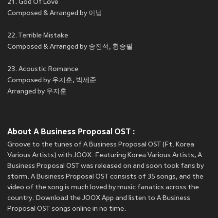
21. God Of Love
Composed & Arranged by 이념
22. Terrible Mistake
Composed & Arranged by 송진석, 황승필
23. Acoustic Romance
Composed by 우지훈, 박세준
Arranged by 우지훈
About A Business Proposal OST :
Groove to the tunes of A Business Proposal OST (Ft. Korea
Various Artists) with JOOX. Featuring Korea Various Artists, A
Business Proposal OST was released on
and soon took fans by
storm. A Business Proposal OST consists of 35 songs, and the
video of the song is much loved by music fanatics across the
country. Download the JOOX App and listen to A Business
Proposal OST songs online in no time.