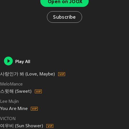
Open on JOOX
Subscribe
Play All
사랑인가 봐 (Love, Maybe)
MeloMance
스윗해 (Sweet)
Lee Mujin
You Are Mine
VICTON
여우비 (Sun Shower)