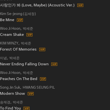
사랑인가 봐 (Love, Maybe) (Acoustic Ver.)
Kim Se-jeong (김세정)
Be Mine
Woo Ji Hoon
박세준
Cream Shake
KIM MINZY
박세준
Forest Of Memories
이념
박세준
Never Ending Falling Down
Woo Ji Hoon
박세준
Peaches On The Bed
Song Jin Suk
HWANG SEUNG PIL
Modern Show
송재경
박세준
To Find You