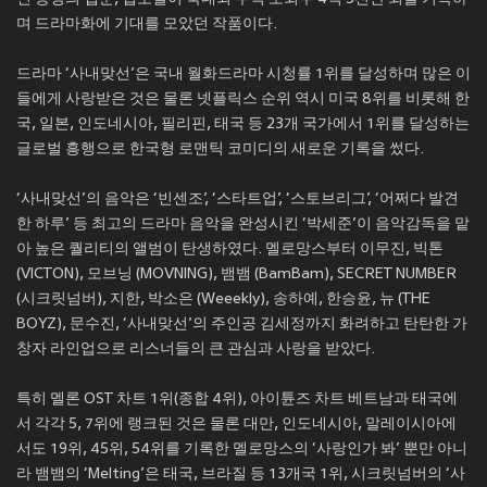
며 드라마화에 기대를 모았던 작품이다.
드라마 ‘사내맞선’은 국내 월화드라마 시청률 1위를 달성하며 많은 이
들에게 사랑받은 것은 물론 넷플릭스 순위 역시 미국 8위를 비롯해 한
국, 일본, 인도네시아, 필리핀, 태국 등 23개 국가에서 1위를 달성하는
글로벌 흥행으로 한국형 로맨틱 코미디의 새로운 기록을 썼다.
‘사내맞선’의 음악은 ‘빈센조’, ‘스타트업’, ‘스토브리그’, ‘어쩌다 발견
한 하루’ 등 최고의 드라마 음악을 완성시킨 ‘박세준’이 음악감독을 맡
아 높은 퀄리티의 앨범이 탄생하였다. 멜로망스부터 이무진, 빅톤
(VICTON), 모브닝 (MOVNING), 뱀뱀 (BamBam), SECRET NUMBER
(시크릿넘버), 지한, 박소은 (Weeekly), 송하예, 한승윤, 뉴 (THE
BOYZ), 문수진, ‘사내맞선’의 주인공 김세정까지 화려하고 탄탄한 가
창자 라인업으로 리스너들의 큰 관심과 사랑을 받았다.
특히 멜론 OST 차트 1위(종합 4위), 아이튠즈 차트 베트남과 태국에
서 각각 5, 7위에 랭크된 것은 물론 대만, 인도네시아, 말레이시아에
서도 19위, 45위, 54위를 기록한 멜로망스의 ‘사랑인가 봐’ 뿐만 아니
라 뱀뱀의 ‘Melting’은 태국, 브라질 등 13개국 1위, 시크릿넘버의 ‘사