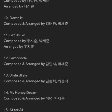
Composed by 나상진, 박세준
Arranged by 나상진
10. Damn It
Composed & Arranged by 김태환, 박세준
11. Let Us Go
Composed by 우지훈, 박세준
Arranged by 우지훈
12. Lemonade
Composed & Arranged by 김민지, 박세준
13. Ullala Ullala
Composed & Arranged by 김동혁, 최문석
14. My Honey Dream
Composed & Arranged by 이념, 박세준
15. After All