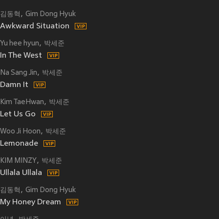
김동혁
Gim Dong Hyuk
Awkward Situation
Yu hee hyun
박세준
In The West
Na Sang Jin
박세준
Damn It
Kim TaeHwan
박세준
Let Us Go
Woo Ji Hoon
박세준
Lemonade
KIM MINZY
박세준
Ullala Ullala
김동혁
Gim Dong Hyuk
My Honey Dream