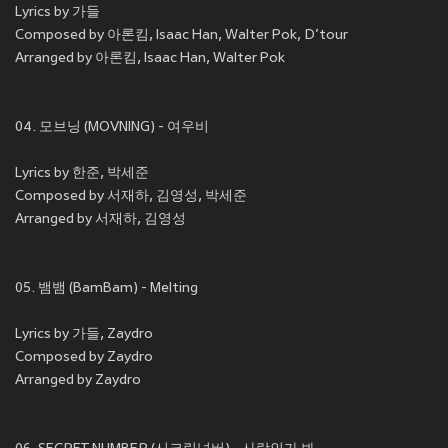
Lyrics by 가들
Composed by 아론킴, Isaac Han, Walter Pok, D’tour
Arranged by 아론킴, Isaac Han, Walter Pok
04. 모브닝 (MOVNING) - 여우비
Lyrics by 한준, 박세준
Composed by 서재하, 김영성, 박세준
Arranged by 서재하, 김영성
05. 뱀뱀 (BamBam) - Melting
Lyrics by 가들, Zaydro
Composed by Zaydro
Arranged by Zaydro