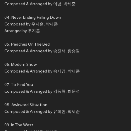
Composed & Arranged by 이념, 박세준
04. Never Ending Falling Down
Composed by 우지훈, 박세준
Arranged by 우지훈
05. Peaches On The Bed
Composed & Arranged by 송진석, 황승필
06. Modern Show
Composed & Arranged by 송재경, 박세준
07. To Find You
Composed & Arranged by 김동혁, 최문석
08. Awkward Situation
Composed & Arranged by 유희현, 박세준
09. In The West