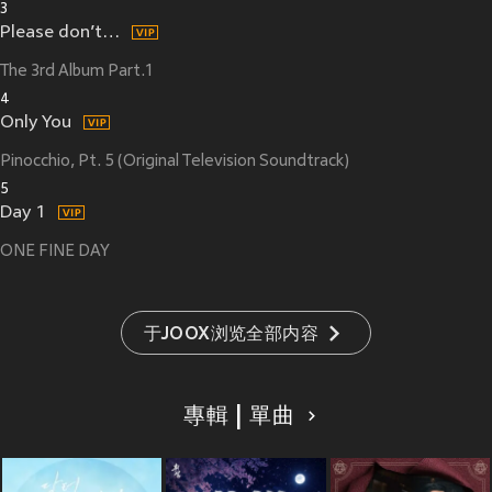
3
Please don’t…
The 3rd Album Part.1
4
Only You
Pinocchio, Pt. 5 (Original Television Soundtrack)
5
Day 1
ONE FINE DAY
于JOOX浏览全部内容
專輯 | 單曲