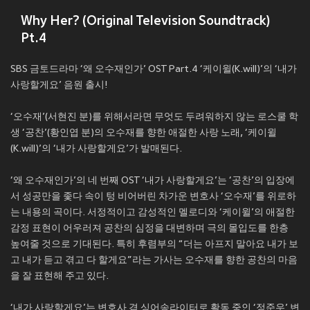
Why Her? (Original Television Soundtrack)
Pt.4
SBS 금토드라마 ‘왜 오수재인가’ OST Part.4 ‘케이윌(K.will)’의 ‘내가
사랑할게요’ 음원 출시!
‘오수재’(서현진 분)를 위해서라면 무엇도 두려워하지 않는 로스쿨 학
생 ‘공찬’(황인엽 분)의 오수재를 향한 애절한 사랑 노래, ‘케이윌
(K.will)’의 ‘내가 사랑할게요’가 발매된다.
‘왜 오수재인가’의 네 번째 OST ‘내가 사랑할게요’는 ‘공찬’의 입장에
서 성공만을 좇다 속이 텅 비어버린 차가운 변호사 ‘오수재’를 위로하
는 내용의 곡이다. 서정적이고 감성적인 멜로디와 ‘케이윌’의 애절한
감정 표현이 어우러져 공찬의 심정을 대변하며 극의 몰입도를 한층
높여줄 것으로 기대된다. 특히 후렴부의 “더는 아프지 말아요 내가 보
고 내가 듣고 겪고 다 할게요”라는 가사는 오수재를 향한 공찬의 마음
을 잘 표현해 주고 있다.
‘내가 사랑할게요’는 변호사 겸 싱어송라이터로 활동 중인 ‘정준우’ 변