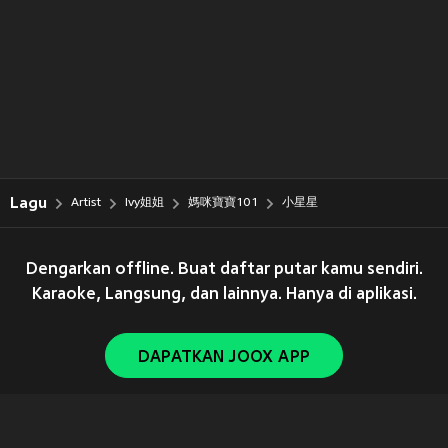
Lagu
Artist
Ivy姐姐
媽咪寶寶101
小星星
Dengarkan offline. Buat daftar putar kamu sendiri.
Karaoke, Langsung, dan lainnya. Hanya di aplikasi.
DAPATKAN JOOX APP
Copyright © 2011-
2026
Tencent. All Rights Reserved