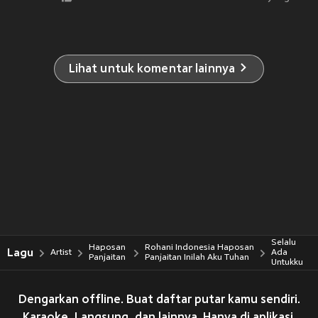
Lihat untuk komentar lainnya
Selalu
Haposan
Rohani Indonesia Haposan
Lagu
Artist
Ada
Panjaitan
Panjaitan Inilah Aku Tuhan
Untukku
Dengarkan offline. Buat daftar putar kamu sendiri.