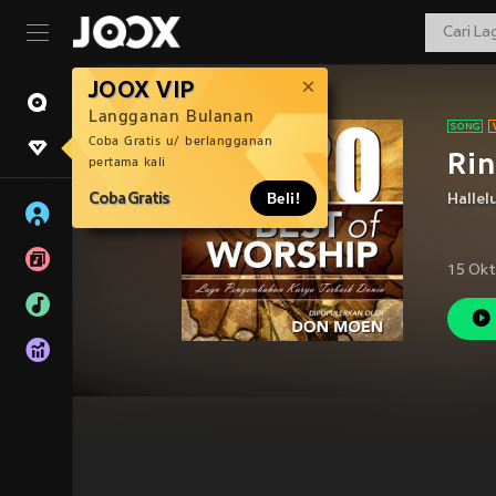
JOOX VIP
Langganan Bulanan
Coba Gratis u/ berlangganan
Ri
pertama kali
Coba Gratis
Beli!
Hallel
15 Okt