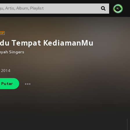
ndu Tempat KediamanMu
uyah Singers
 2014
Putar