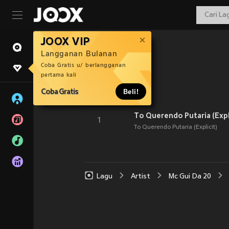
JOOX VIP
Langganan Bulanan
Coba Gratis u/ berlangganan
pertama kali
Coba Gratis
Beli!
To Querendo Putaria (Expl
1
To Querendo Putaria (Explicit)
Lagu
Artist
Mc Gui Da 20