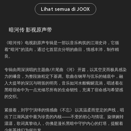
Lihat semua di JOOX
暗河传 影视原声带
《暗河传》电视剧原声专辑是一部以音乐构筑的江湖史诗，它循
着“暗河”的流向，通过七首层次分明的曲目，情感丰沛，制作精
良。
专辑由周深演唱的主题曲/片尾曲 《河》 开篇，以其空灵而极具感染
力的嗓音，为整段旅程定下基调。歌曲在钢琴与弦乐的铺底中，融
入大提琴的深沉与哨笛的明亮，音乐如河水般蜿蜒流淌，唱述着在
黑暗宿命中为一点光倾尽所有的生命韧性，充满了宿命感与希望感
的交织。
紧接着，刘宇宁演绎的情感曲《不忘》 以其温柔而坚定的声线，唱
出了江湖风波中最为珍贵的内核——不变的初心与情谊。旋律婉转
潺潺，歌词真挚动人，仿佛是漫长黑暗中守护内心的灯塔，提醒着
少年英雄们为何出发。