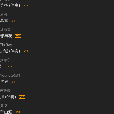
选择 (伴奏)
周深
暮雪
杨雨青
罪与花
Tia Ray
忠诚 (伴奏)
刘宇宁
汇
YoungG张航
谜底
蒋敦豪
河 (伴奏)
周深
千山渡