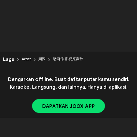
Lagu
Artist
周深
暗河传 影视原声带
Dengarkan offline. Buat daftar putar kamu sendiri.
Karaoke, Langsung, dan lainnya. Hanya di aplikasi.
DAPATKAN JOOX APP
Copyright © 2011-
2026
Tencent. All Rights Reserved