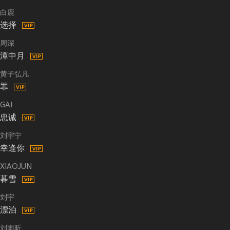
白鹿
选择
周深
潭中月
黄子弘凡
罪
GAI
忠诚
刘宇宁
幸逢你
XIAOJUN
暮雪
刘宇
漂泊
刘雨昕