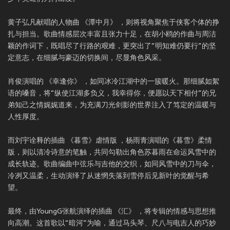
黄子弘凡献唱的人物曲 《潭中月》 ，则将视角聚焦于侠客个体的挣
扎与担当。歌曲情感层次丰富且张力十足，在胡小鸥的作曲与周洁
颖的作词下，既唱尽了行路的艰难，更突出了“明知难仍要行”的坚
定意志，在细腻与豪迈的切换间，尽显角色风采。
肖俊演唱的 《幸逢你》 ，如同冰冷江湖中的一簇暖火。那细腻如絮
语的嗓音，将“纵使江湖多负义，我幸得你，便愿以天下相付”的兄
弟知己之情娓娓道来，为充满刀光剑影的世界注入了笃定的温暖与
人性厚度。
而刘宇诠释的插曲 《暮雪》虐情版 ，杨雨青演唱的《暮雪》柔情
版，则以清冷诗意的笔触，共同勾勒出角色苏暮雨在命运风雪中的
成长轨迹。歌曲编曲中弦乐与吉他的交织，如同风雪中的刀与伞，
冷冽又温柔，生动演绎了从迷惘失落到雪停后见新叶的觉醒与希
望。
最终，由YoungG张航演绎的插曲 《汇》 ，将专辑的情感与思想推
向高潮。这首歌以“暗河”为喻，通过马头琴、尺八与电吉人的巧妙