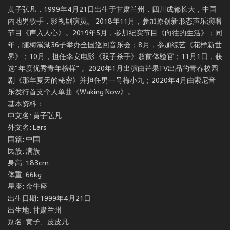
黄子弘凡，1999年4月21日出生于甘肃兰州，四川成都长大，中国
内地男歌手，影视剧演员。 2018年11月，参加原创新形态声乐演唱
节目《声入人心》。2019年5月，参加纪实节目《向往的生活》；同
年，随梅溪湖36子举办全国巡回音乐会；8月，参加综艺《花样新世
界》；10月，担任李安电影《双子杀手》超前体验官；11月1日，获
选“年度优秀青年榜样” 。2020年1月出演由芒果TV出品的青春校园
剧《那年夏天的秘密》并担任男一号梅小九；2020年4月由索尼音
乐发行首支个人单曲《Waking Now》。
基本资料：
中文名: 黄子弘凡
外文名: Lars
国籍: 中国
民族: 满族
身高: 183cm
体重: 66kg
星座: 金牛座
出生日期: 1999年4月21日
出生地: 甘肃兰州
别名: 黄子、皮皮凡