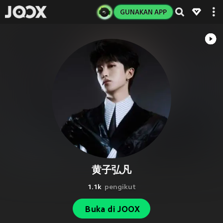
GUNAKAN APP
黄子弘凡
1.1k
pengikut
Buka di JOOX