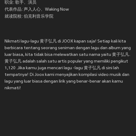
职业: 歌手、演员
代表作品: 声入人心、Waking Now
就读院校: 伯克利音乐学院
Nikmati lagu-lagu 黄子弘凡 di JOOX kapan saja! Setiap kali kita
berbicara tentang seorang seniman dengan lagu dan album yang
luar biasa, kita tidak bisa melewatkan satu nama yaitu 黄子弘凡.
黄子弘凡 adalah salah satu artis populer yang memiliki pengikut
1,120 .Jika kamu juga mencari lagu -lagu 黄子弘凡 di sini lah
tempatnya! Di Joox kami menyajikan kompilasi video musik dan
lagu yang luar biasa dengan lirik yang benar-benar akan kamu
nikmati!