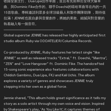
收錄全新主打
、Dua Lipa合作單曲
，並且有先前釋出全球大爆單
曲
、與Dominic Fike合作的
、聯手Doechii的嘻哈單曲
等在內的一共
15首歌曲。專輯邀請到眾多全球頂級藝人和製作團隊助陣 ，期待值
拉滿！JENNIE也親自參與音樂創作，將她的果敢、細膩與對音樂的
執着融入每一個音符。
————————————————
Global superstar JENNIE has released her highly anticipated first
studio album Ruby via ODDATELIER/Columbia Records.
Co-produced by JENNIE, Ruby features her latest single “like
JENNIE” as well as released tracks “ExtraL” ft. Doechii, “Mantra”,
“ZEN” and “Love Hangover” ft. Dominic Fike. The handcrafted
15-song sonic experience also features collaborations with
Childish Gambino, Dua Lipa, FKJ and Kali Uchis. The album
explores a variety of genres and showcases JENNIE truly
stepping into her own as a global force.
Jennie shared, "This album holds great significance as it tells my
story as a solo artist through my own voice and vision. Inspired
by Shakespeare's play, ‘As You Like It’, it captures themes of