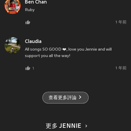
Ben Chan
Ruby
1 年前
Claudia
All songs SO GOOD ❤️, love you Jennie and will
support you all the way!
1 年前
1
查看更多評論
更多 JENNIE