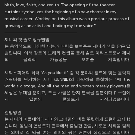
birth, love, faith, and zenith. The opening of the theater
curtains symbolizes the beginning of a new chapter in my
musical career. Working on this album was a precious process of
growing as an artist and finding my true voice."
————————————————
제니의 첫 솔로 정규앨범
는 음악적으로 다양한 재능과 매력을 보여주는 제니의 색을 담은 앨
범입니다. 여러 장르의 노래와 컨셉을 통해 솔로 아티스트로서 제니
의 음악적 가능성을 보여줄 계획입니다.
셰익스피어의 희극 ‘As you like it’ 중 각 분야와 장르에 맞는 음악적
캐릭터를 연기하는 제니 (JENNIE)의 다양성을 통찰하는 ‘All the
world’s a stage, And all the men and women merely players.(온
세상은 무대일 뿐이고, 모든 사람은 단지 연극을 할뿐이다.)’ 구절에
서 앨범의 콘셉트가 시작되었습니다.
앨범명인
는 제니의 미들네임에서 따와 그녀만의 색을 뚜렷하게 표현하고자 했
습니다. 앨범의 콘셉트가 연극에서 출발한 만큼, 새로운 시작을 알리
는 의미로 각 막을 여는 의미의 붉은 커튼이 상징으로 쓰입니다.