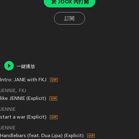
於 JOOX 內打開
訂閱
一鍵播放
Intro: JANE with FKJ
JENNIE
FKJ
like JENNIE (Explicit)
JENNIE
start a war (Explicit)
JENNIE
Handlebars (feat. Dua Lipa) (Explicit)