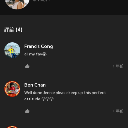
歌手簡介
評論 (4)
Francis Cong
all my fav😭
1 年前
Ben Chan
Well done Jennie please keep up this perfect
attitude.🙂🙂🙂
1 年前