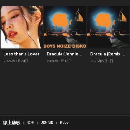
Less than a Lover
Dracula (Jennie Remix - Boys Noize Disko
Dracula (Remix + In
2026年7月24日
2026年5月12日
2026年5月1日
線上聽歌
歌手
JENNIE
Ruby