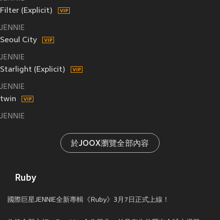
Filter (Explicit)
JENNIE
Seoul City
JENNIE
Starlight (Explicit)
JENNIE
twin
JENNIE
於JOOX瀏覽全部內容
Ruby
國際巨星JENNIE全新專輯《Ruby》3月7日正式上線！