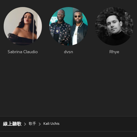
Sabrina Claudio
dvsn
Rhye
線上聽歌
歌手
Kali Uchis