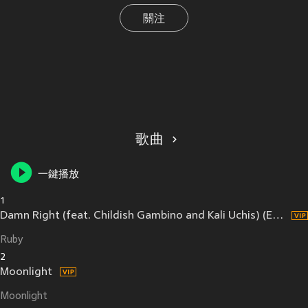
關注
歌曲
一鍵播放
1
Damn Right (feat. Childish Gambino and Kali Uchis) (Explicit)
Ruby
2
Moonlight
Moonlight