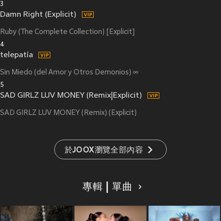
3
Damn Right (Explicit)
Ruby (The Complete Collection) [Explicit]
4
telepatía
Sin Miedo (del Amor y Otros Demonios) ∞
5
SAD GIRLZ LUV MONEY (Remix|Explicit)
SAD GIRLZ LUV MONEY (Remix) (Explicit)
於JOOX瀏覽全部內容
專輯 | 單曲