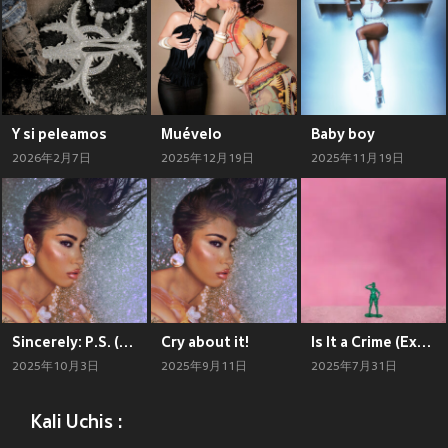
Y si peleamos
Muévelo
Baby boy
2026年2月7日
2025年12月19日
2025年11月19日
Sincerely: P.S. (Explicit)
Cry about it!
Is It a Crime (Explicit)
2025年10月3日
2025年9月11日
2025年7月31日
Kali Uchis :