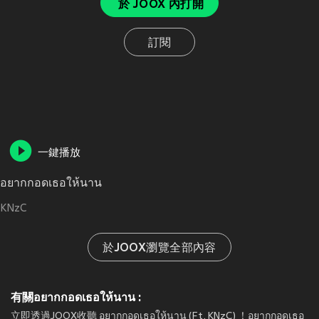
於 JOOX 內打開
訂閱
一鍵播放
อยากกอดเธอให้นาน
KNzC
於JOOX瀏覽全部內容
有關อยากกอดเธอให้นาน :
立即透過JOOX收聽 อยากกอดเธอให้นาน (Ft. KNzC) ！อยากกอดเธอ