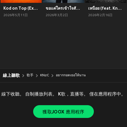
Kod on Top (Explicit)
ขอแค่ใครเข้าใจสักคนก็พอ
เหนื่อย (feat. Knzc) [Explicit]
2026年5月11日
2026年3月2日
2026年2月16日
線上聽歌
歌手
KNzC
อยากกอดเธอให้นาน
線下收聽。 自制播放列表。 K歌，直播等。 僅在應用程序中。
獲取JOOX 應用程序