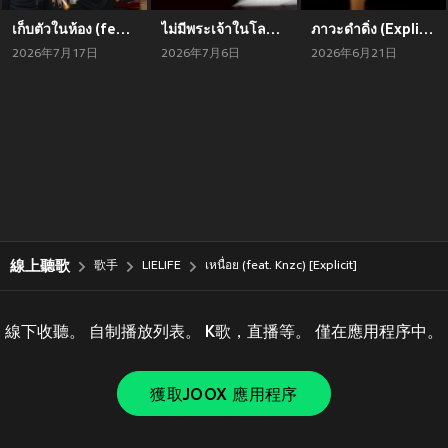
เก็บตัวในห้อง (feat. Knight pain) [Explicit]
ไม่มีพระเจ้าในโลกใบนี้ (Explicit)
ภาวะดำดิ่ง (Explicit)
2026年7月17日
2026年7月6日
2026年6月21日
線上聽歌
歌手
LIELIFE
เหนื่อย (feat. Knzc) [Explicit]
線下收聽。 自制播放列表。 K歌，直播等。 僅在應用程序中。
獲取JOOX 應用程序