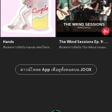
Hands
The Wknd Sessions Ep. 9: Couple
ฟังเพลงจากอัลบัม Hands เพลงใหม่จาก อัพเดทเพลงใหม่ล่าสุดก่อนใคร ตลอดปี 2021
ฟังเพลงจากอัลบัม The Wknd Sessions Ep. 9: Couple เพลงใหม่จาก อัพเดทเพลงใหม่ล่าสุดก่อนใคร ตลอดปี 2021
ดาวน์โหลด App เพื่อดูทั้งหมดบน JOOX