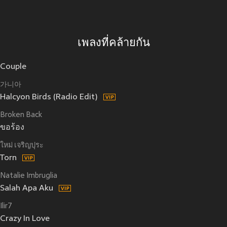
เพลงที่คล้ายกัน
Couple
가니아
Halcyon Birds (Radio Edit)
Broken Back
ขอร้อง
ใหม่ เจริญปุระ
Torn
Natalie Imbruglia
Salah Apa Aku
Ilir7
Crazy In Love