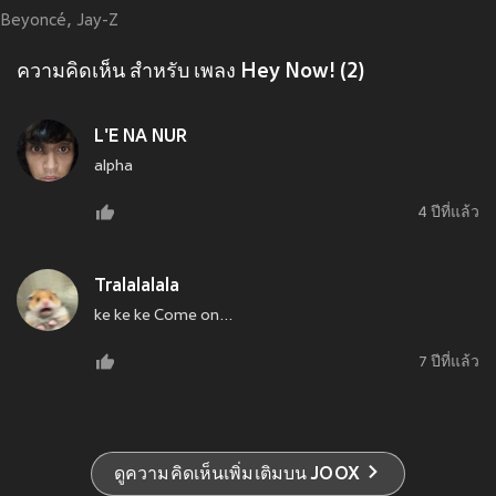
Beyoncé
Jay-Z
ความคิดเห็น สำหรับ เพลง Hey Now! (2)
L'E NA NUR
alpha
4 ปีที่แล้ว
Tralalalala
ke ke ke Come on...
7 ปีที่แล้ว
ดูความคิดเห็นเพิ่มเติมบน JOOX