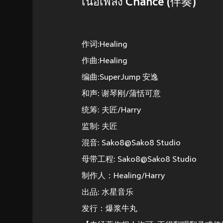
เนื้อเพลง Chance (伴奏)
作词:Healing
作曲:Healing
编曲:SuperJump 安逸
和声: 谢琴刚/蒲恬可意
统筹: 夫匠/Harry
监制: 夫匠
混音: Sako8@Sako8 Studio
母带工程: Sako8@Sako8 Studio
制作人：Healing/Harry
出品: 水星音乐
发行：爆浆牛丸