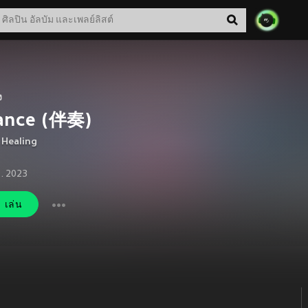
ง
ance (伴奏)
,
Healing
ย. 2023
เล่น