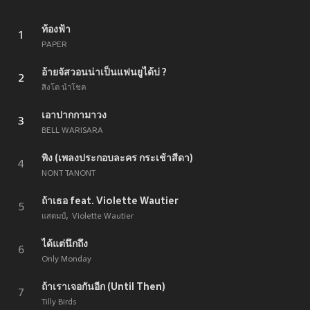
ท้องฟ้า
1
PAPER
อ้ายจัสวอนน่าเป็นแฟนยูได้บ่ ?
2
สิงโต นำโชค
เอาปากกามาวง
3
BELL WARISARA
พิง (เพลงประกอบละคร กระเช้าสีดา)
4
NONT TANONT
ถ้าเธอ feat. Violette Wautier
5
แสตมป์
Violette Wautier
ได้แต่นึกถึง
6
Only Monday
ถ้าเราเจอกันอีก (Until Then)
7
Tilly Birds