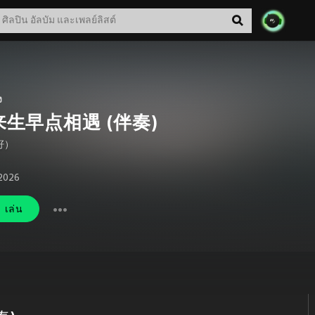
ง
来生早点相遇 (伴奏)
籽）
 2026
เล่น