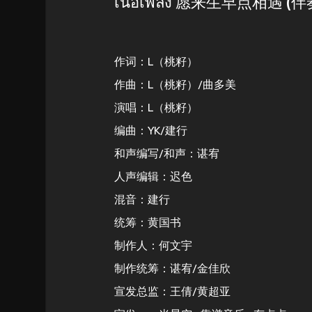
เนื้อเพลง 愿来生早点相遇 (伴
作词：L（桃籽）
作曲：L（桃籽）/曲多美
演唱：L（桃籽）
编曲：YK/建行
和声编写/和声：谌宥
人声编辑：迟色
混音：建行
统筹：黄国书
制作人：何文宇
制作统筹：谌宥/金佳欣
宣发总监：王倩/黄超亚