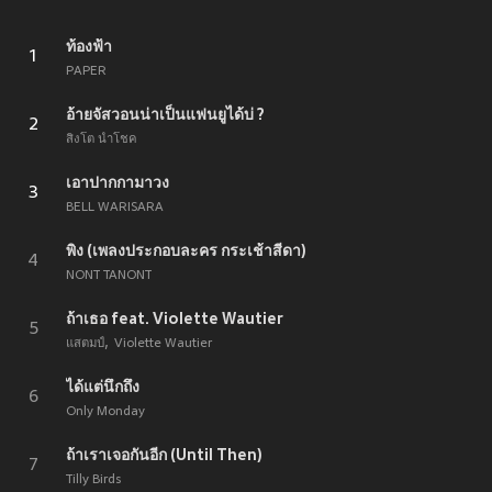
ท้องฟ้า
1
PAPER
อ้ายจัสวอนน่าเป็นแฟนยูได้บ่ ?
2
สิงโต นำโชค
เอาปากกามาวง
3
BELL WARISARA
พิง (เพลงประกอบละคร กระเช้าสีดา)
4
NONT TANONT
ถ้าเธอ feat. Violette Wautier
5
แสตมป์
Violette Wautier
ได้แต่นึกถึง
6
Only Monday
ถ้าเราเจอกันอีก (Until Then)
7
Tilly Birds