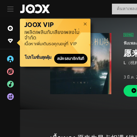
JOOX VIP
เพลิดเพลินกับเสียงเพลงไม่
จำกัด
ฟังเพล
เนื้อหาเพิ่มเติมรอคุณอยู่ที่ VIP
愿
โปรโมชั่นสุดคุ้ม
สมัครสมาชิกทันที
L（桃
3 มี.ค.