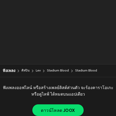
ฟังเพลง
ศิลปิน
Lev
Stadium Blood
Stadium Blood
ฟังเพลงออฟไลน์ หรือสร้างเพลย์ลิสต์ส่วนตัว จะร้องคาราโอเกะ
หรือดูไลฟ์ ได้หมดบนแอปเดียว
ดาวน์โหลด JOOX