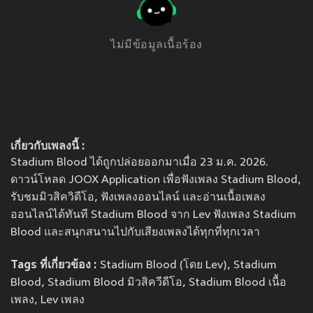
ไม่มีข้อมูลเนื้อร้อง
เกี่ยวกับเพลงนี้ :
Stadium Blood ได้ถูกปล่อยออกมาเมื่อ 23 ม.ค. 2026.
ดาวน์โหลด JOOX Application เพื่อฟังเพลง Stadium Blood,
รับชมมิวสิควิดีโอ, ฟังเพลงออนไลน์ และอ่านเนื้อเพลง
ออนไลน์ได้ทันที Stadium Blood จาก Lev ฟังเพลง Stadium
Blood และสนุกสนานไปกับเสียงเพลงได้ทุกที่ทุกเวลา
Tags ที่เกี่ยวข้อง :
Stadium Blood (โดย Lev), Stadium
Blood, Stadium Blood มิวสิควีดีโอ, Stadium Blood เนื้อ
เพลง, Lev เพลง