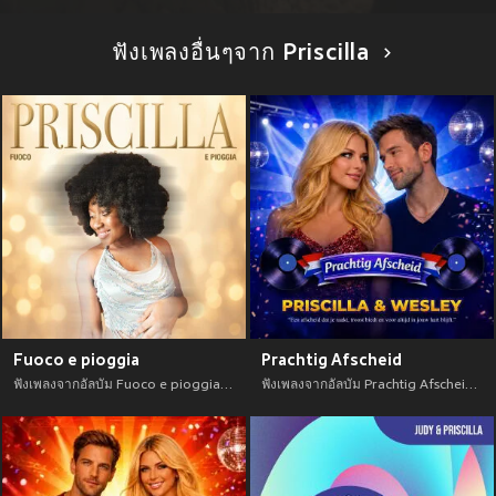
ฟังเพลงอื่นๆจาก Priscilla
Fuoco e pioggia
Prachtig Afscheid
ฟังเพลงจากอัลบัม Fuoco e pioggia เพลงใหม่จาก อัพเดทเพลงใหม่ล่าสุดก่อนใคร ตลอดปี 2021
ฟังเพลงจากอัลบัม Prachtig Afscheid เพลงใหม่จาก อัพเดทเพลงใหม่ล่าสุดก่อนใคร ตลอดปี 2021