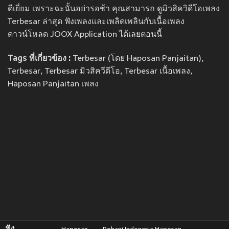
ดีเยี่ยม เพราะฉะนั้นอย่ารอช้า คุณสามารถ ดูมิวสิควิดีโอเพลง
Terbesar ล่าสุด ฟังเพลงและเพลิดเพลินกับเนื้อเพลง
ดาวน์โหลด JOOX Application ได้เลยตอนนี้
Tags ที่เกี่ยวข้อง :
Terbesar (โดย Haposan Panjaitan),
Terbesar, Terbesar มิวสิควีดีโอ, Terbesar เนื้อเพลง,
Haposan Panjaitan เพลง
ฟัง