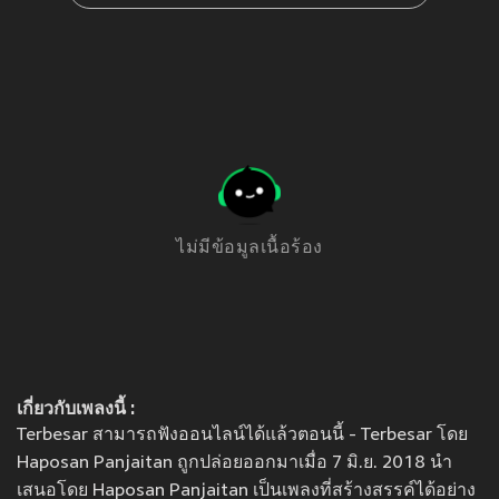
ไม่มีข้อมูลเนื้อร้อง
เกี่ยวกับเพลงนี้ :
Terbesar สามารถฟังออนไลน์ได้แล้วตอนนี้ - Terbesar โดย
Haposan Panjaitan ถูกปล่อยออกมาเมื่อ 7 มิ.ย. 2018 นำ
เสนอโดย Haposan Panjaitan เป็นเพลงที่สร้างสรรค์ได้อย่าง