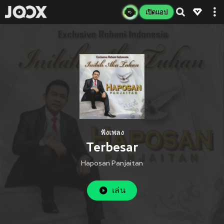
เปิดแอป
ฟังเพลง
Terbesar
Haposan Panjaitan
เล่น