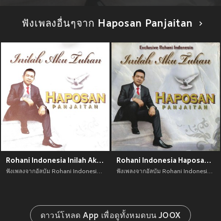
ฟังเพลงอื่นๆจาก Haposan Panjaitan
Rohani Indonesia Inilah Aku Tuhan
Rohani Indonesia Haposan Panjaitan Inilah Aku Tuhan
ฟังเพลงจากอัลบัม Rohani Indonesia Inilah Aku Tuhan เพลงใหม่จาก อัพเดทเพลงใหม่ล่าสุดก่อนใคร ตลอดปี 2021
ฟังเพลงจากอัลบัม Rohani Indonesia Haposan Panjaitan Inilah Aku Tuhan เพลงใหม่จาก อัพเดทเพลงใหม่ล่าสุดก่อนใคร ตลอดปี 2021
ดาวน์โหลด App เพื่อดูทั้งหมดบน JOOX