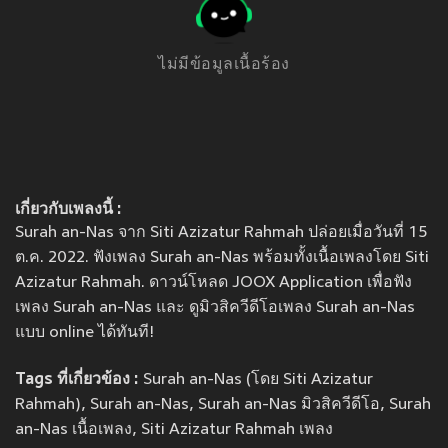
ไม่มีข้อมูลเนื้อร้อง
เกี่ยวกับเพลงนี้ :
Surah an-Nas จาก Siti Azizatur Rahmah ปล่อยเมื่อวันที่ 15
ต.ค. 2022. ฟังเพลง Surah an-Nas พร้อมทั้งเนื้อเพลงโดย Siti
Azizatur Rahmah. ดาวน์โหลด JOOX Application เพื่อฟัง
เพลง Surah an-Nas และ ดูมิวสิควีดีโอเพลง Surah an-Nas
แบบ online ได้ทันที!
Tags ที่เกี่ยวข้อง :
Surah an-Nas (โดย Siti Azizatur
Rahmah), Surah an-Nas, Surah an-Nas มิวสิควีดีโอ, Surah
an-Nas เนื้อเพลง, Siti Azizatur Rahmah เพลง