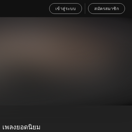
เข้าสู่ระบบ
สมัครสมาชิก
เพลงยอดนิยม