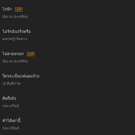
ไก่ฟ้า
ป๋อง ณ ปะเหลียน
ไม่รักฉันจริงหรือ
ดอกหญ้าริมทาง
ไม่ตายหรอก
ป๋อง ณ ปะเหลียน
ใครจะเป็นแฟนผมบ้าง
เอ๋ สันติภาพ
คิดถึงจัง
รอน อรัณย์
ทำได้เท่านี้
รอน อรัณย์