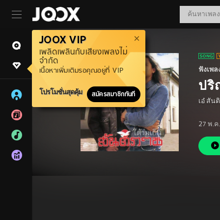
JOOX VIP
เพลิดเพลินกับเสียงเพลงไม่
จำกัด
ฟังเพล
เนื้อหาเพิ่มเติมรอคุณอยู่ที่ VIP
ปร
โปรโมชั่นสุดคุ้ม
สมัครสมาชิกทันที
เอ๋ สัน
27 พ.ค