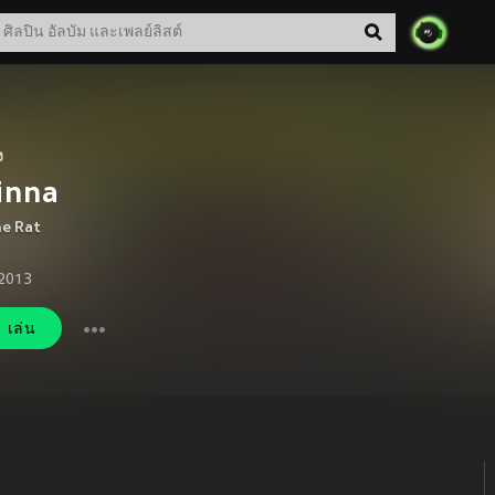
ง
inna
he Rat
 2013
เล่น