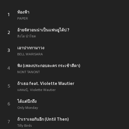
ท้องฟ้า
1
PAPER
อ้ายจัสวอนน่าเป็นแฟนยูได้บ่ ?
2
สิงโต นำโชค
เอาปากกามาวง
3
BELL WARISARA
พิง (เพลงประกอบละคร กระเช้าสีดา)
4
NONT TANONT
ถ้าเธอ feat. Violette Wautier
5
แสตมป์
Violette Wautier
ได้แต่นึกถึง
6
Only Monday
ถ้าเราเจอกันอีก (Until Then)
7
Tilly Birds