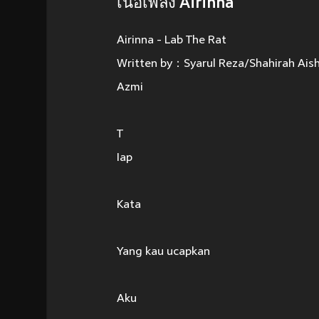
เนื้อเพลง Airinna
Airinna - Lab The Rat
Written by：Syarul Reza/Shahirah Aish
Azmi
T
Iap
Kata
Yang kau ucapkan
Aku