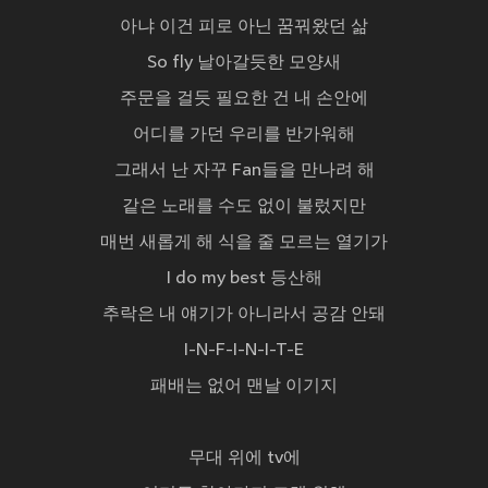
아냐 이건 피로 아닌 꿈꿔왔던 삶
So fly 날아갈듯한 모양새
주문을 걸듯 필요한 건 내 손안에
어디를 가던 우리를 반가워해
그래서 난 자꾸 Fan들을 만나려 해
같은 노래를 수도 없이 불렀지만
매번 새롭게 해 식을 줄 모르는 열기가
I do my best 등산해
추락은 내 얘기가 아니라서 공감 안돼
I-N-F-I-N-I-T-E
패배는 없어 맨날 이기지
무대 위에 tv에