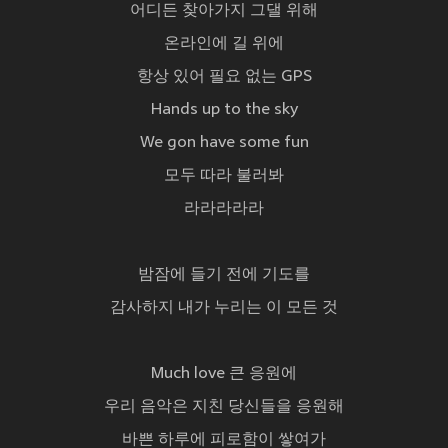
어디든 찾아가지 그댈 위해
온라인에 길 위에
항상 있어 필요 없는 GPS
Hands up to the sky
We gon have some fun
모두 따라 불러봐
라라라라라
밤잠에 들기 전에 기도를
감사하지 내가 누리는 이 모든 것
Much love 큰 응원에
우리 음악은 지친 당신들을 응원해
바쁜 하루에 피로함이 쌓여가