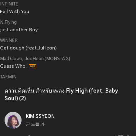
INFINITE
Fall With You
N.Flying
just another Boy
WINNER
Get dough (feat.JuHeon)
Mad Clown
JooHeon (MONSTA X)
Guess Who
TAEMIN
ความคิดเห็น สำหรับ เพลง Fly High (feat. Baby
Soul) (2)
KIM SSYEON
굳 노를 가