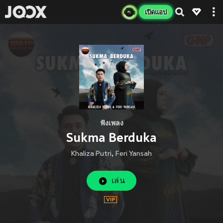
เปิดแอป
ฟังเพลง
Sukma Berduka
Khaliza Putri
,
Feri Yansah
เล่น