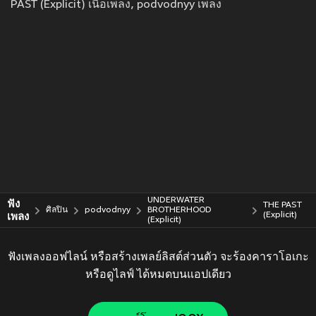
PAST (Explicit) เนื้อเพลง, podvodnyy เพลง
UNDERWATER
ฟัง
THE PAST
ศิลปิน
podvodnyy
BROTHERHOOD
เพลง
(Explicit)
(Explicit)
ฟังเพลงออฟไลน์ หรือสร้างเพลย์ลิสต์ส่วนตัว จะร้องคาราโอเกะ
หรือดูไลฟ์ ได้หมดบนแอปเดียว