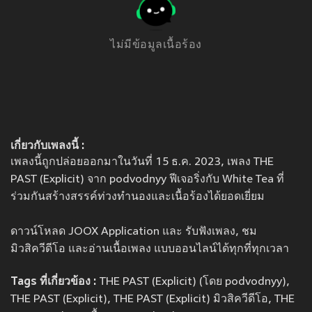
ไม่มีข้อมูลเนื้อร้อง
เกี่ยวกับเพลงนี้ :
เพลงนี้ถูกปล่อยออกมาในวันที่ 15 ธ.ค. 2023, เพลง THE
PAST (Explicit) จาก podvodnyy ฟีเจอริ่งกับ White Tea ที่
ร่วมกันสร้างสรรค์ท่วงทำนองและเนื้อร้องได้ยอดเยี่ยม
ดาวน์โหลด JOOX Application และ รับฟังเพลง, ชม
มิวสิควีดีโอ และอ่านเนื้อเพลง แบบออนไลน์ได้ทุกที่ทุกเวลา
Tags ที่เกี่ยวข้อง :
THE PAST (Explicit) (โดย podvodnyy),
THE PAST (Explicit), THE PAST (Explicit) มิวสิควีดีโอ, THE