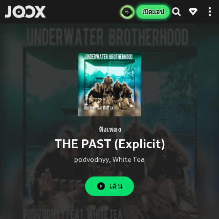
เปิดแอป
ฟังเพลง
THE PAST (Explicit)
podvodnyy
,
White Tea
เล่น