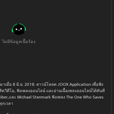
ไม่มีข้อมูลเนื้อร้อง
เมื่อ 8 มิ.ย. 2018. ดาวน์โหลด JOOX Application เพื่อฟัง
ควิดีโอ, ฟังเพลงออนไลน์ และอ่านเนื้อเพลงออนไลน์ได้ทันที
iber,และ Michael Stenmark ฟังเพลง The One Who Saves
ทุกเวลา