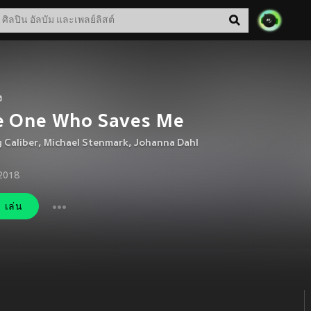
ง
e One Who Saves Me
 Caliber
,
Michael Stenmark
,
Johanna Dahl
 2018
เล่น