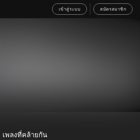
เข้าสู่ระบบ
สมัครสมาชิก
เพลงที่คล้ายกัน