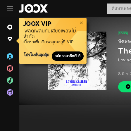
JOOX VIP
เพลิดเพลินกับเสียงเพลงไม่
จำกัด
ฟังเพล
เนื้อหาเพิ่มเติมรอคุณอยู่ที่ VIP
Th
โปรโมชั่นสุดคุ้ม
สมัครสมาชิกทันที
Loving
8 มิ.ย.