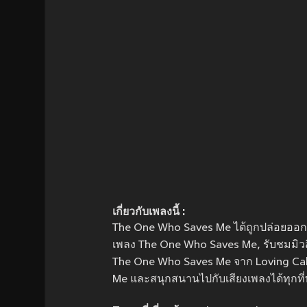
เกี่ยวกับเพลงนี้ :
The One Who Saves Me ได้ถูกปล่อยออกมา
เพลง The One Who Saves Me, รับชมมิวสิ
The One Who Saves Me จาก Loving Cal
Me และสนุกสนานไปกับเสียงเพลงได้ทุกที่