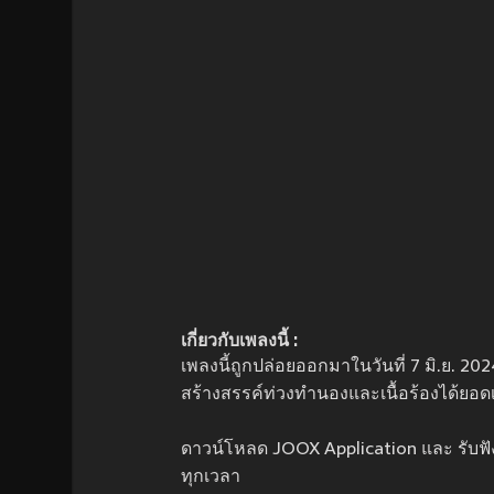
เกี่ยวกับเพลงนี้ :
เพลงนี้ถูกปล่อยออกมาในวันที่ 7 มิ.ย. 2
สร้างสรรค์ท่วงทำนองและเนื้อร้องได้ยอดเ
ดาวน์โหลด JOOX Application และ รับฟังเ
ทุกเวลา