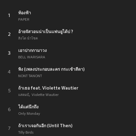
ท้องฟ้า
1
PAPER
อ้ายจัสวอนน่าเป็นแฟนยูได้บ่ ?
2
สิงโต นำโชค
เอาปากกามาวง
3
BELL WARISARA
พิง (เพลงประกอบละคร กระเช้าสีดา)
4
NONT TANONT
ถ้าเธอ feat. Violette Wautier
5
แสตมป์
Violette Wautier
ได้แต่นึกถึง
6
Only Monday
ถ้าเราเจอกันอีก (Until Then)
7
Tilly Birds