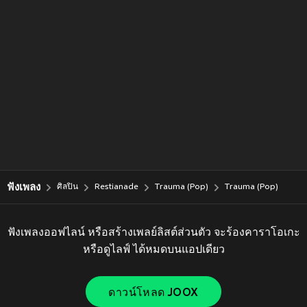
ฟังเพลง
ศิลปิน
Restianade
Trauma (Pop)
Trauma (Pop)
ฟังเพลงออฟไลน์ หรือสร้างเพลย์ลิสต์ส่วนตัว จะร้องคาราโอเกะ
หรือดูไลฟ์ ได้หมดบนแอปเดียว
ดาวน์โหลด JOOX