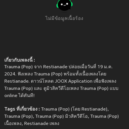
ไม่มีข้อมูลเนื้อร้อง
เกี่ยวกับเพลงนี้ :
Trauma (Pop) จาก Restianade ปล่อยเมื่อวันที่ 19 ม.ค.
2024. ฟังเพลง Trauma (Pop) พร้อมทั้งเนื้อเพลงโดย
Restianade. ดาวน์โหลด JOOX Application เพื่อฟังเพลง
Trauma (Pop) และ ดูมิวสิควีดีโอเพลง Trauma (Pop) แบบ
online ได้ทันที!
Tags ที่เกี่ยวข้อง :
Trauma (Pop) (โดย Restianade),
Trauma (Pop), Trauma (Pop) มิวสิควีดีโอ, Trauma (Pop)
เนื้อเพลง, Restianade เพลง