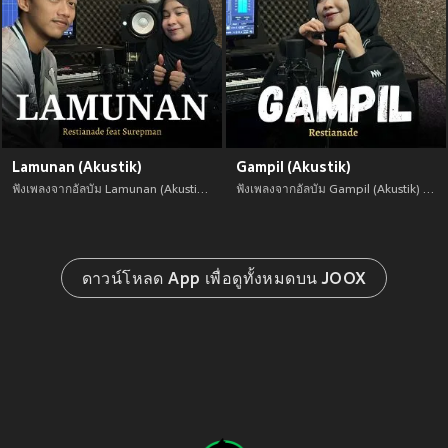
Lamunan (Akustik)
Gampil (Akustik)
ฟังเพลงจากอัลบัม Lamunan (Akustik) เพลงใหม่จาก อัพเดทเพลงใหม่ล่าสุดก่อนใคร ตลอดปี 2021
ฟังเพลงจากอัลบัม Gampil (Akustik) เพลงใหม่จาก อัพเดทเพลงใหม่ล่าสุดก่อนใคร ตลอดปี 2021
ดาวน์โหลด App เพื่อดูทั้งหมดบน JOOX