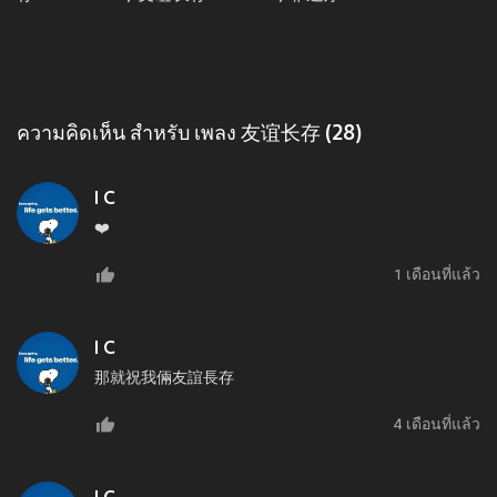
ความคิดเห็น สำหรับ เพลง 友谊长存 (28)
I C
❤️
1 เดือนที่แล้ว
I C
那就祝我倆友誼長存
4 เดือนที่แล้ว