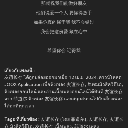
那就祝我们能做好朋友
他们说爱一个人 要懂得放手
如果你真的属于我 我不会错过
我会把这份爱 藏在心中
希望你会 记得我
เกี่ยวกับเพลงนี้ :
友谊长存 ได้ถูกปล่อยออกมาเมื่อ 12 เม.ย. 2024. ดาวน์โหลด
JOOX Application เพื่อฟังเพลง 友谊长存, รับชมมิวสิควิดีโอ,
ฟังเพลงออนไลน์ และอ่านเนื้อเพลงออนไลน์ได้ทันที 友谊长存
จาก 菲道尔 ฟังเพลง 友谊长存 และสนุกสนานไปกับเสียงเพลง
ได้ทุกที่ทุกเวลา
Tags ที่เกี่ยวข้อง :
友谊长存 (โดย 菲道尔), 友谊长存, 友谊长
存 มิวสิควีดีโอ, 友谊长存 เนื้อเพลง, 菲道尔 เพลง